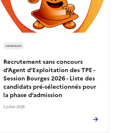
a
r
t
i
c
l
e
s
concours
Recrutement sans concours
d’Agent d’Exploitation des TPE -
Session Bourges 2026 - Liste des
candidats pré-sélectionnés pour
la phase d’admission
2 juillet 2026