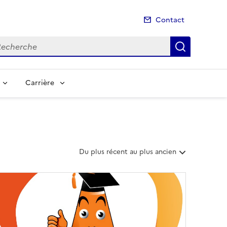
Contact
cherche
Recherch
Carrière
T
Du plus récent au plus ancien
r
i
e
r
l
e
s